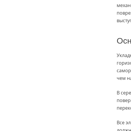
механ
повре
высту
Осн
Уклад
гориз
самор
чем н
В сер
повер
перек
Все э
должн