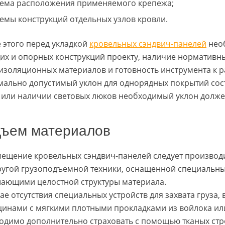
хема расположения применяемого крепежа;
хемы конструкций отдельных узлов кровли.
 этого перед укладкой
кровельных сэндвич-панелей
необ
их и опорных конструкций проекту, наличие нормативны
изоляционных материалов и готовность инструмента к р
ально допустимый уклон для однорядных покрытий сост
 или наличии световых люков необходимый уклон долже
ъем материалов
ещение кровельных сэндвич-панелей следует производ
ругой грузоподъемной техники, оснащенной специальн
ающими целостной структуры материала.
чае отсутствия специальных устройств для захвата груза
цинами с мягкими плотными прокладками из войлока ил
одимо дополнительно страховать с помощью тканых ст