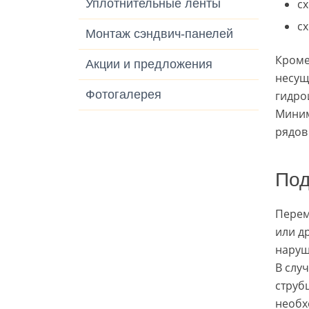
Уплотнительные ленты
с
с
Монтаж сэндвич-панелей
Кроме
Акции и предложения
несущ
Фотогалерея
гидро
Миним
рядов
Под
Перем
или д
наруш
В слу
струб
необх