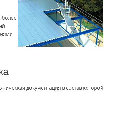
ы более
ый
ниями
жа
хническая документация в состав которой