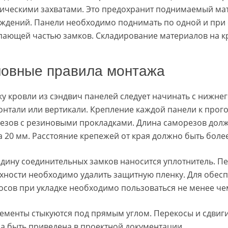
ическими захватами. Это предохранит поднимаемый ма
ждений. Панели необходимо поднимать по одной и при о
пающей частью замков. Складирование материалов на кр
овные правила монтажа
ку кровли из сэндвич панелей следует начинать с нижне
онтали или вертикали. Крепление каждой панели к про
езов с резиновыми прокладками. Длина саморезов дол
а 20 мм. Расстояние крепежей от края должно быть более
едину соединительных замков наносится уплотнитель. Пе
хности необходимо удалить защитную пленку. Для обес
осов при укладке необходимо пользоваться не менее ч
лементы стыкуются под прямым углом. Перекосы и сдвиги
а быть приведена в проектной документации.