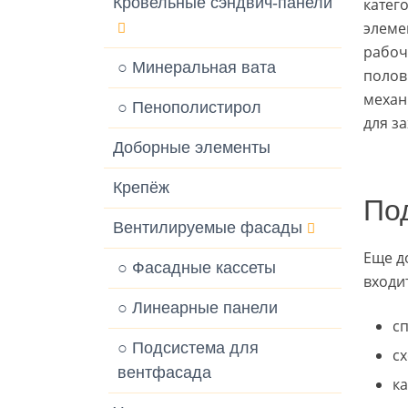
Кровельные сэндвич-панели
катег
элеме
рабоч
○ Минеральная вата
полов
механ
○ Пенополистирол
для за
Доборные элементы
Крепёж
По
Вентилируемые фасады
Еще д
○ Фасадные кассеты
входит
○ Линеарные панели
с
○ Подсистема для
с
вентфасада
к