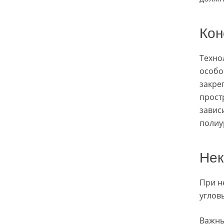
Кон
Техно
особо
закре
прост
завис
полиу
Нек
При н
углов
Важны